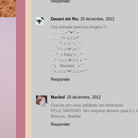
Responder
Davant del Riu
20 diciembre, 2012
Una entrada preciosa Angela !!!
………, • '*♥* ' • ,
……. '*• ♫♫♫•*'
….. ' *, • '♫ ' • ,* '
….' * • ♫*♥*♫• * '
… * , • Feliz' • , * '
…* ' •♫♫*♥*♫♫ • ' * '
' ' • . Navidad . • ' ' '
' ' • ♫♫♫*♥*♫♫♫• * ' '
Responder
Maribel
20 diciembre, 2012
Gracias por esas palabras tan hermosas.
FELIZ NAVIDAD. Mis mejores deseos para ti y to
Besicos, Maribel
Responder