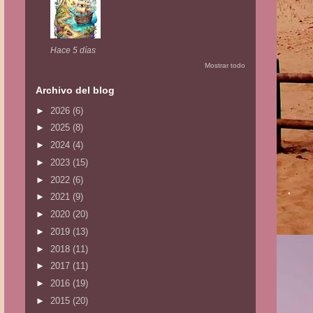
Hace 5 días
Mostrar todo
Archivo del blog
►
2026
(6)
►
2025
(8)
►
2024
(4)
►
2023
(15)
►
2022
(6)
►
2021
(9)
►
2020
(20)
►
2019
(13)
►
2018
(11)
►
2017
(11)
►
2016
(19)
►
2015
(20)