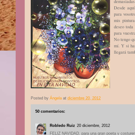
demasiadas 
Desde aquí
para vosotr
mis pintur
deseo toda 
para vuestr
No tengo qu
mí. Y si ha
llegará tam
Posted by
Ángela
at
diciembre 20, 2012
50 comentarios:
Robledo Ruiz
20 diciembre, 2012
FELIZ NAVIDAD, para una gran poeta y costurer