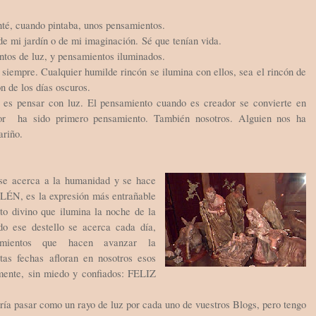
nté, cuando pintaba, unos pensamientos.
de mi jardín o de mi imaginación. Sé que tenían vida.
tos de luz, y pensamientos iluminados.
siempre. Cualquier humilde rincón se ilumina con ellos, sea el rincón de
ón de los días oscuros.
 es pensar con luz. El pensamiento cuando es creador se convierte en
lor ha sido primero pensamiento. También nosotros. Alguien nos ha
ariño.
se acerca a la humanidad y se hace
N, es la expresión más entrañable
to divino que ilumina la noche de la
o ese destello se acerca cada día,
amientos que hacen avanzar la
as fechas afloran en nosotros esos
mente, sin miedo y confiados: FELIZ
ía pasar como un rayo de luz por cada uno de vuestros Blogs, pero tengo