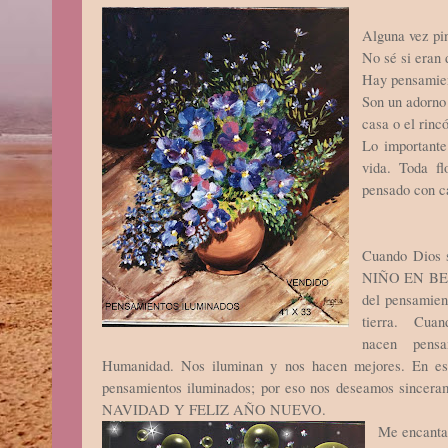
Alguna vez pi
No sé si eran 
Hay pensamien
Son un adorno 
casa o el rinc
Lo importante
vida. Toda f
pensado con c
Cuando Dios 
NIÑO EN BELÉ
del pensamien
tierra. Cuand
nacen pens
Humanidad. Nos iluminan y nos hacen mejores. En est
pensamientos iluminados; por eso nos deseamos sincera
NAVIDAD Y FELIZ AÑO NUEVO.
Me encantar